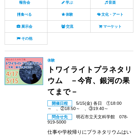
報告会
学ぶ
音楽
食べる
体験
文化・アート
展示会
交流
マーケット
その他
体験
トワイライトプラネタリ
ウム －今宵、銀河の果
てまで－
5/15(金) 各日 ①18:00
開催日程
～ 、②18:50～ 、③19:40～
明石市立天文科学館 078-
問合せ先
919-5000
仕事や学校帰りにプラネタリウムはい