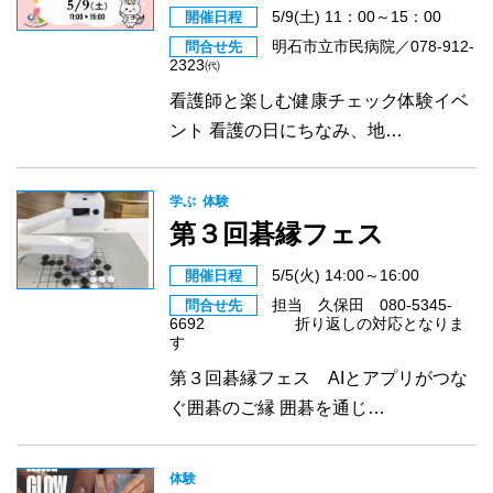
5/9(土) 11：00～15：00
開催日程
明石市立市民病院／078-912-
問合せ先
2323㈹
看護師と楽しむ健康チェック体験イベ
ント 看護の日にちなみ、地…
学ぶ
体験
第３回碁縁フェス
5/5(火) 14:00～16:00
開催日程
担当 久保田 080-5345-
問合せ先
6692 折り返しの対応となりま
す
第３回碁縁フェス AIとアプリがつな
ぐ囲碁のご縁 囲碁を通じ…
体験