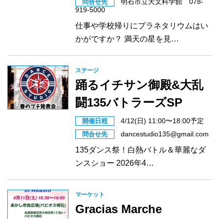
明石市立天文科学館 078-
問合せ先
919-5000
仕事や学校帰りにプラネタリウムはい
かがですか？ 満天の星を見…
ステージ
踊るイチサン御殿&大乱
闘135バトラーズSP
4/12(日) 11:00〜18:00予定
開催日程
dancestudio135@gmail.com
問合せ先
135ダンス祭！白熱バトル＆華麗なダ
ンスショー 2026年4…
マーケット
Gracias Marche