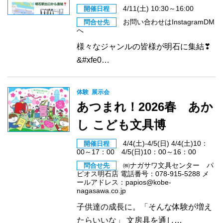
4/11(土) 10:30～16:00
開催日程
お問い合わせはInstagramDM
問合せ先
へ
様々なジャンルの皆様が明石に集結❣
&#xfe0…
体験
展示会
あつまれ！2026春 あか
し こども文具博
4/4(土)-4/5(日) 4/4(土)10：
開催日程
00～17：00 4/5(日)10：00～16：00
㈱ナガサワ文具センター パ
問合せ先
ピオス明石店 電話番号：078-915-5288 メ
ールアドレス：papios@kobe-
nagasawa.co.jp
子供達の成長に。「そんな体験が増え
たらいいな」 文房具を通し…