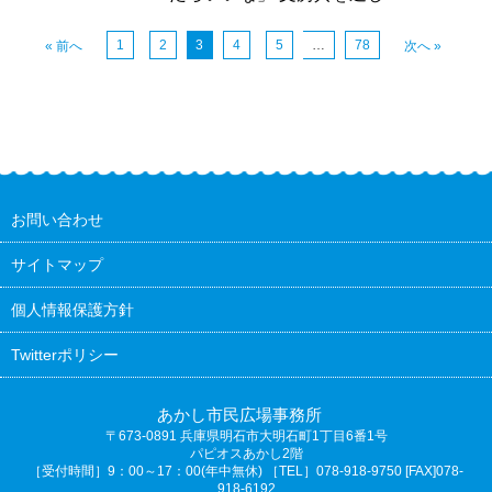
1
2
3
4
5
…
78
« 前へ
次へ »
お問い合わせ
サイトマップ
個人情報保護方針
Twitterポリシー
あかし市民広場事務所
〒673-0891
兵庫県明石市大明石町1丁目6番1号
パピオスあかし2階
［受付時間］9：00～17：00(年中無休) ［TEL］078-918-9750 [FAX]078-
918-6192