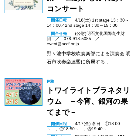
コンサート
4/18(土) 1st stage 13：30～
開催日程
14：00／2nd stage 14：30～15：00
(公財)明石文化国際創生財
問合せ先
団 ／ 078-918-5085 ／
event@accf.or.jp
野々池中学校吹奏楽部による演奏会 明
石市吹奏楽連盟に所属する…
体験
トワイライトプラネタリ
ウム －今宵、銀河の果
てまで－
4/17(金) 各日 ①18:00
開催日程
～ 、②18:50～ 、③19:40～