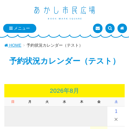
お問い合わせ
検索を表
トッ
HOME
予約状況カレンダー（テスト）
予約状況カレンダー（テスト）
2026年8月
日
月
火
水
木
金
土
1
×