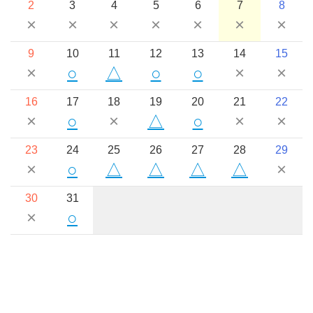
2
3
4
5
6
7
8
×
×
×
×
×
×
×
9
10
11
12
13
14
15
×
○
△
○
○
×
×
16
17
18
19
20
21
22
×
○
×
△
○
×
×
23
24
25
26
27
28
29
×
○
△
△
△
△
×
30
31
×
○