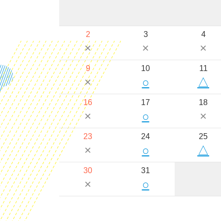
2
3
4
×
×
×
9
10
11
×
○
△
16
17
18
×
○
×
23
24
25
×
○
△
30
31
×
○