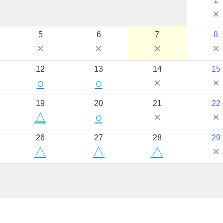
1
×
5
6
7
8
×
×
×
×
12
13
14
15
○
○
×
×
19
20
21
22
△
○
×
×
26
27
28
29
△
△
△
×