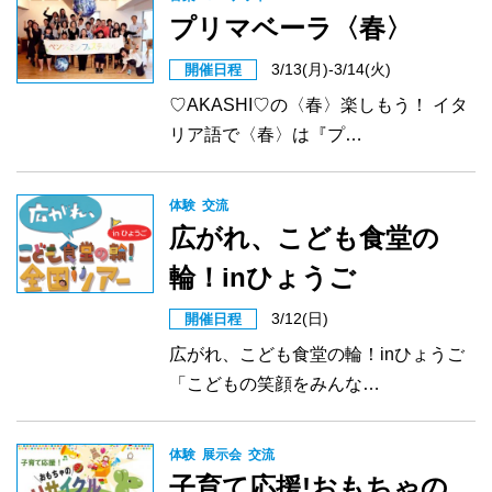
プリマベーラ〈春〉
3/13(月)-3/14(火)
開催日程
♡AKASHI♡の〈春〉楽しもう！ イタ
リア語で〈春〉は『プ…
体験
交流
広がれ、こども食堂の
輪！inひょうご
3/12(日)
開催日程
広がれ、こども食堂の輪！inひょうご
「こどもの笑顔をみんな…
体験
展示会
交流
子育て応援!おもちゃの