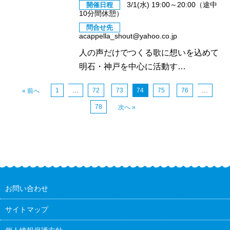
3/1(水) 19:00～20:00（途中
開催日程
10分間休憩）
問合せ先
acappella_shout@yahoo.co.jp
人の声だけでつくる歌に想いを込めて
明石・神戸を中心に活動す…
1
…
72
73
74
75
76
…
« 前へ
78
次へ »
お問い合わせ
サイトマップ