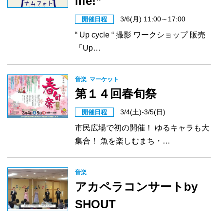
life!”
3/6(月) 11:00～17:00
開催日程
“ Up cycle “ 撮影 ワークショップ 販売
「Up…
音楽
マーケット
第１４回春旬祭
3/4(土)-3/5(日)
開催日程
市民広場で初の開催！ ゆるキャラも大
集合！ 魚を楽しむまち・…
音楽
アカペラコンサートby
SHOUT