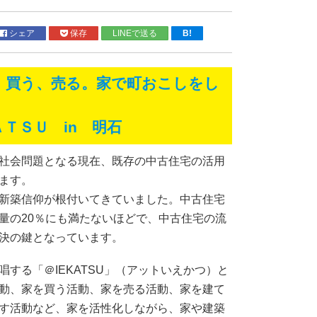
シェア
保存
LINEで送る
B!
、買う、売る。家で町おこしをし
ＴＳＵ in 明石
社会問題となる現在、既存の中古住宅の活用
ます。
新築信仰が根付いてきていました。中古住宅
量の20％にも満たないほどで、中古住宅の流
決の鍵となっています。
唱する「＠IEKATSU」（アットいえかつ）と
動、家を買う活動、家を売る活動、家を建て
す活動など、家を活性化しながら、家や建築