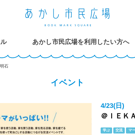
ール
あかし市民広場を利用したい方へ
 明石
イベント
4/23(日)
＠ＩＥＫＡ
学ぶ
交流
マ