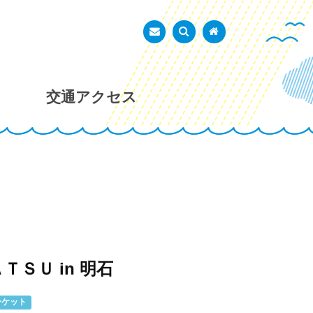
あかし市民広場
お問い合わせ
検索を表示
トップページ
交通アクセス
ＴＳＵ in 明石
ーケット