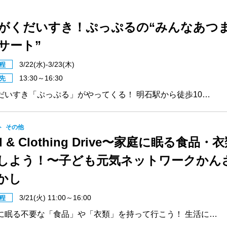
がくだいすき！ぷっぷるの“みんなあつ
サート”
3/22(水)-3/23(木)
程
13:30～16:30
先
だいすき「ぷっぷる」がやってくる！ 明石駅から徒歩10…
ト
その他
d & Clothing Drive〜家庭に眠る食品・
しよう！〜子ども元気ネットワークかん
あかし
3/21(火) 11:00～16:00
程
に眠る不要な「食品」や「衣類」を持って行こう！ 生活に…