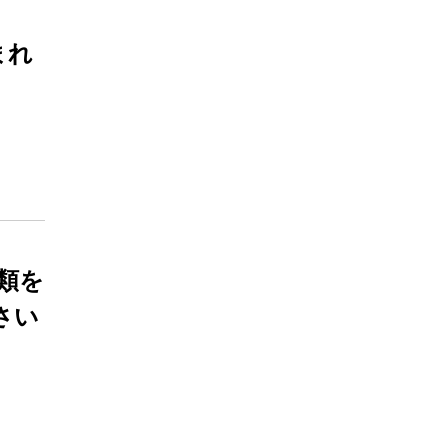
まれ
衣類を
さい