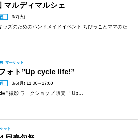
回 マルディマルシェ
3/7(火)
程
キッズのためのハンドメイドイベント ちびっことママのた…
験
マーケット
ォト”Up cycle life!”
3/6(月) 11:00～17:00
程
cycle “ 撮影 ワークショップ 販売 「Up…
ケット
４回春旬祭