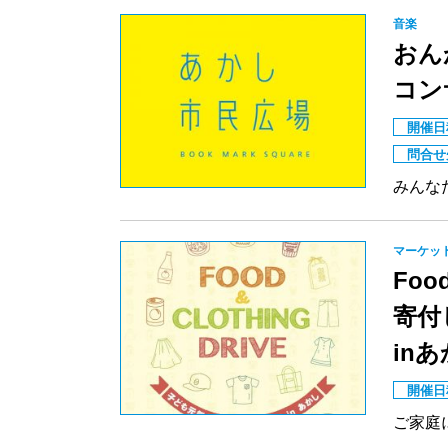
音楽
おん
コン
開催日
問合せ
みんな
マーケッ
Foo
寄付
in
開催日
ご家庭