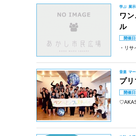
学ぶ
展示
ワン
ル
開催日
・リサ
音楽
マー
プリ
開催日
♡AK