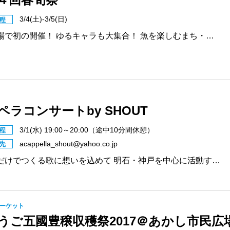
3/4(土)-3/5(日)
程
場で初の開催！ ゆるキャラも大集合！ 魚を楽しむまち・…
ペラコンサートby SHOUT
3/1(水) 19:00～20:00（途中10分間休憩）
程
acappella_shout@yahoo.co.jp
先
だけでつくる歌に想いを込めて 明石・神戸を中心に活動す…
ーケット
うご五國豊穣収穫祭2017＠あかし市民広