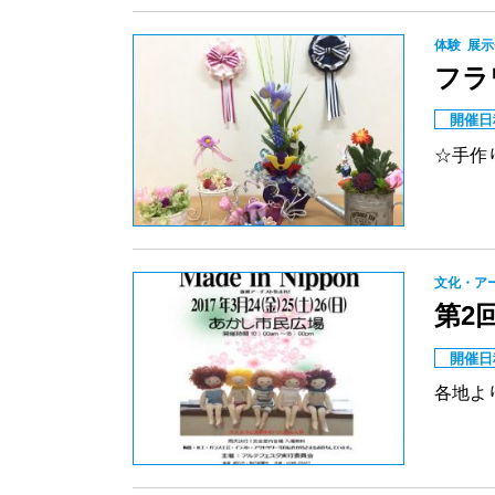
体験
展示
フラ
開催日
☆手作
文化・ア
第2回
開催日
各地よ