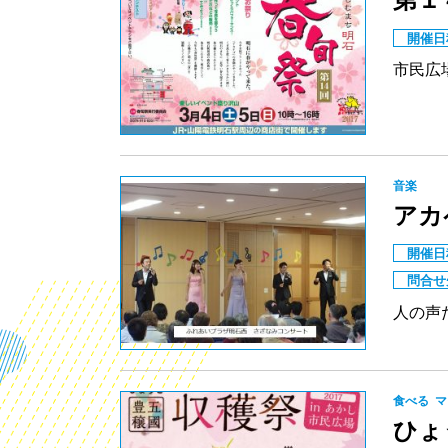
開催日
市民広
音楽
アカ
開催日
問合せ
人の声
食べる
マ
ひょ