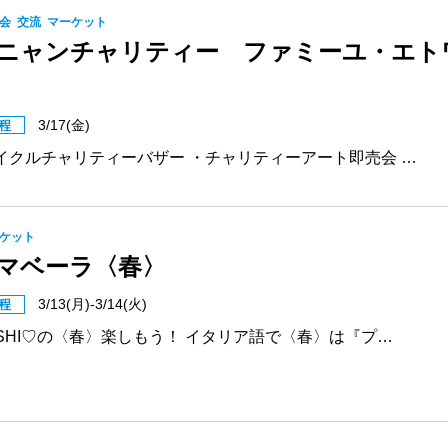
会
交流
マーケット
ニャンチャリティー ファミーユ・エト
3/17(金)
程
イクルチャリティーバザー ・チャリティーアート即売会 …
ケット
マベーラ〈春〉
3/13(月)-3/14(火)
程
ASHI♡の〈春〉楽しもう！ イタリア語で〈春〉は『プ…