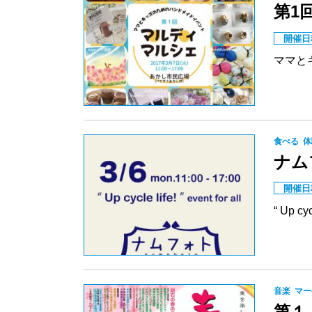
第1
開催日
ママと
食べる
体
ナムフ
開催日
“ Up 
音楽
マー
第１