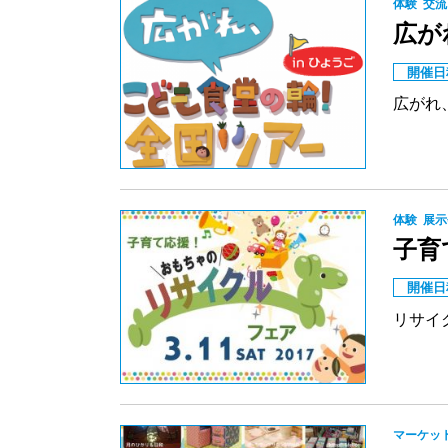
体験
交流
広が
開催日
広がれ
体験
展示
子育
開催日
リサイ
マーケッ