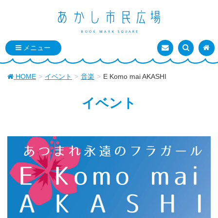
お問い合わせ
検索を表
トッ
HOME
イベント
音楽
E Komo mai AKASHI
イベント