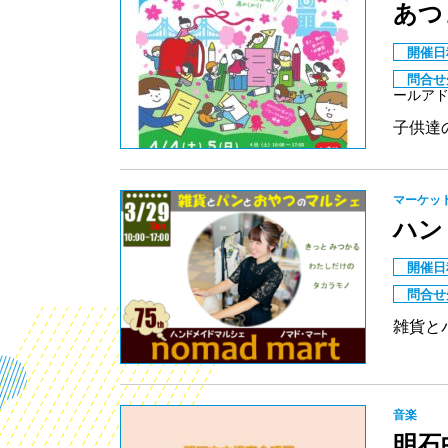
あつ
開催日
問合せ
ールアドレス
子供達
マーケッ
ハン
開催日
問合せ
雑貨と
音楽
明石