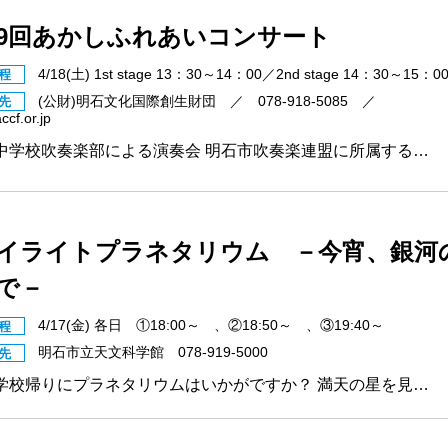
29回あかしふれあいコンサート
4/18(土) 1st stage 13：30～14：00／2nd stage 14：30～15：0
程
(公財)明石文化国際創生財団 ／ 078-918-5085 ／
先
cf.or.jp
中学校吹奏楽部による演奏会 明石市吹奏楽連盟に所属する…
イライトプラネタリウム －今宵、銀河
で－
4/17(金) 各日 ①18:00～ 、②18:50～ 、③19:40～
程
明石市立天文科学館 078-919-5000
先
学校帰りにプラネタリウムはいかがですか？ 満天の星を見…