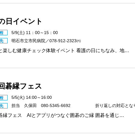
の日イベント
5/9(土) 11：00～15：00
程
明石市立市民病院／078-912-2323㈹
先
と楽しむ健康チェック体験イベント 看護の日にちなみ、地…
回碁縁フェス
5/5(火) 14:00～16:00
程
担当 久保田 080-5345-6692 折り返しの対応とな
先
碁縁フェス AIとアプリがつなぐ囲碁のご縁 囲碁を通じ…