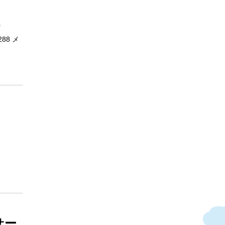
0
88 メ
サー