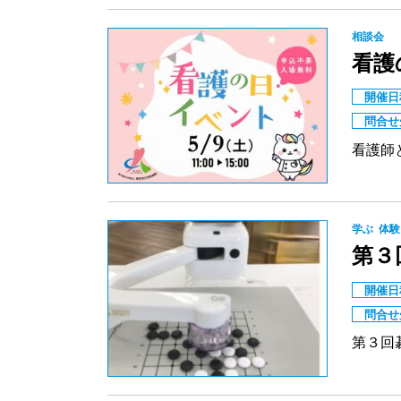
相談会
看護
開催日
問合せ
看護師
学ぶ
体験
第３
開催日
問合せ
第３回