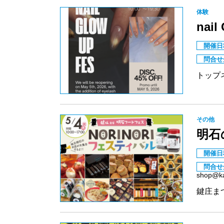
体験
nail
開催日
問合せ
トップ
その他
明石
開催日
問合せ
shop@ka
鍵庄ま