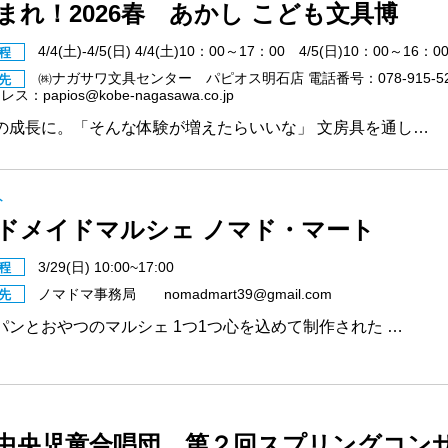
まれ！2026春 あかし こども文具博
4/4(土)-4/5(日) 4/4(土)10：00～17：00 4/5(日)10：00～16：0
程
㈱ナガサワ文具センター パピオス明石店 電話番号：078-915-52
先
：papios@kobe-nagasawa.co.jp
の成長に。「そんな体験が増えたらいいな」 文房具を通し…
ト
ドメイドマルシェ ノマド・マート
3/29(日) 10:00~17:00
程
ノマドマ事務局 nomadmart39@gmail.com
先
パンとおやつのマルシェ 1つ1つ心を込めて制作された …
中央児童合唱団 第２回スプリングコン