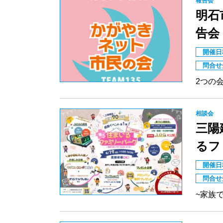
報告会
明石
告会
開催日
問合せ
2つの
相談会
三陽
るフ
開催日
問合せ
~家族