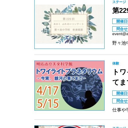
ステージ
第2
開催日
問合せ
event@ac
野々池
体験
トワ
てま
開催日
問合せ
仕事や