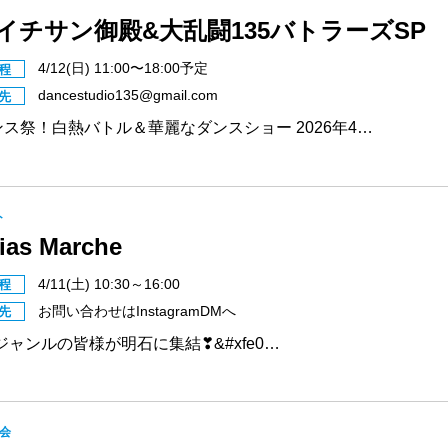
イチサン御殿&大乱闘135バトラーズSP
4/12(日) 11:00〜18:00予定
程
dancestudio135@gmail.com
先
ダンス祭！白熱バトル＆華麗なダンスショー 2026年4…
ト
ias Marche
4/11(土) 10:30～16:00
程
お問い合わせはInstagramDMへ
先
ジャンルの皆様が明石に集結❣&#xfe0…
会