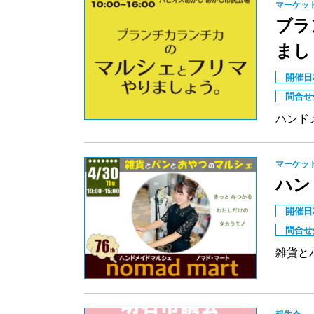
マーケッ
ブラ
まし
開催日
問合せ
ハンド
マーケッ
ハン
開催日
問合せ
雑貨と