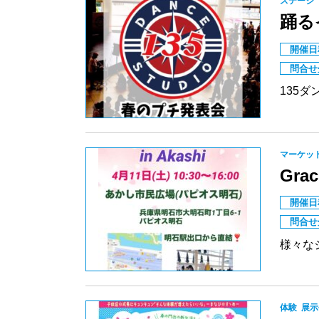
ステージ
踊る
開催日
問合せ
135
マーケッ
Grac
開催日
問合せ
様々な
体験
展示