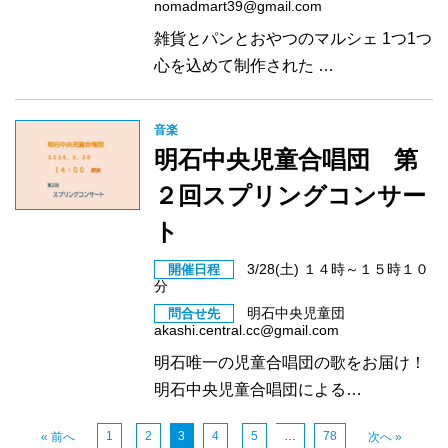
nomadmart39@gmail.com
雑貨とパンとおやつのマルシェ 1つ1つ
心を込めて制作された …
音楽
明石中央児童合唱団 第
２回スプリングコンサー
ト
3/28(土) １４時～１５時１０
開催日程
分
明石中央児童団
問合せ先
akashi.central.cc@gmail.com
明石唯一の児童合唱団の歌をお届け！
明石中央児童合唱団による…
1
2
3
4
5
…
78
« 前へ
次へ »