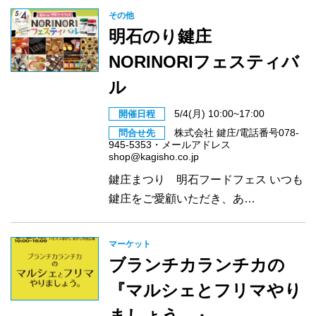
その他
明石のり鍵庄
NORINORIフェスティバ
ル
5/4(月) 10:00~17:00
開催日程
株式会社 鍵庄/電話番号078-
問合せ先
945-5353・メールアドレス
shop@kagisho.co.jp
鍵庄まつり 明石フードフェス いつも
鍵庄をご愛顧いただき、あ…
マーケット
ブランチカランチカの
『マルシェとフリマやり
ましょう。』