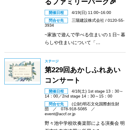
るファミリーパーク🎉
4/19(日) 11:00~16:00
開催日程
三陽建設株式会社 / 0120-55-
問合せ先
3934
~家族で遊んで学べる住まいの１日~ 暮
らしや住まいについて「…
ステージ
第229回あかしふれあい
コンサート
4/18(土) 1st stage 13：30～
開催日程
14：00／2nd stage 14：30～15：00
(公財)明石文化国際創生財
問合せ先
団 ／ 078-918-5085 ／
event@accf.or.jp
野々池中学校吹奏楽部による演奏会 明