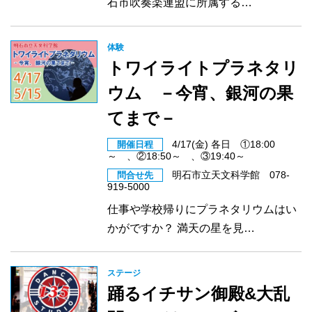
石市吹奏楽連盟に所属する…
体験
トワイライトプラネタリ
ウム －今宵、銀河の果
てまで－
4/17(金) 各日 ①18:00
開催日程
～ 、②18:50～ 、③19:40～
明石市立天文科学館 078-
問合せ先
919-5000
仕事や学校帰りにプラネタリウムはい
かがですか？ 満天の星を見…
ステージ
踊るイチサン御殿&大乱