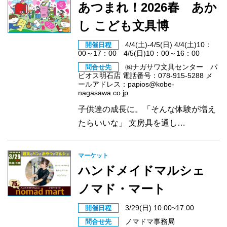
あつまれ！2026春 あか
し こども文具博
4/4(土)-4/5(日) 4/4(土)10：
開催日程
00～17：00 4/5(日)10：00～16：00
㈱ナガサワ文具センター パ
問合せ先
ピオス明石店 電話番号：078-915-5288 メ
ールアドレス：papios@kobe-
nagasawa.co.jp
子供達の成長に。「そんな体験が増え
たらいいな」 文房具を通し…
マーケット
ハンドメイドマルシェ
ノマド・マート
3/29(日) 10:00~17:00
開催日程
ノマドマ事務局
問合せ先