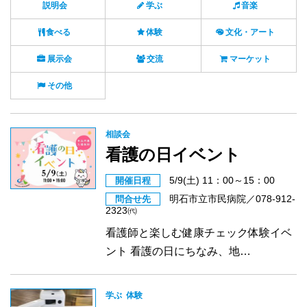
説明会
学ぶ
音楽
食べる
体験
文化・アート
展示会
交流
マーケット
その他
相談会
看護の日イベント
5/9(土) 11：00～15：00
開催日程
明石市立市民病院／078-912-
問合せ先
2323㈹
看護師と楽しむ健康チェック体験イベ
ント 看護の日にちなみ、地…
学ぶ
体験