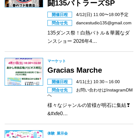
闘135バトラーズSP
4/12(日) 11:00〜18:00予定
開催日程
dancestudio135@gmail.com
問合せ先
135ダンス祭！白熱バトル＆華麗なダ
ンスショー 2026年4…
マーケット
Gracias Marche
4/11(土) 10:30～16:00
開催日程
お問い合わせはInstagramDM
問合せ先
へ
様々なジャンルの皆様が明石に集結❣
&#xfe0…
体験
展示会