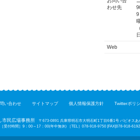
お問い合
わせ先
9
Web
問い合わせ
サイトマップ
個人情報保護方針
Twitterポリ
し市民広場事務所
〒673-0891
兵庫県明石市大明石町1丁目6番1号
パピオスあ
［受付時間］9：00～17：00(年中無休) ［TEL］078-918-9750 [FAX]078-918-619