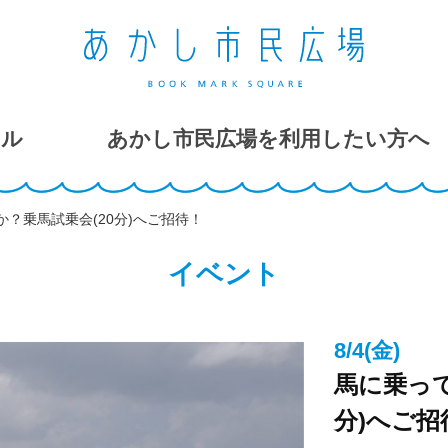
ール
あかし市民広場を利用したい方へ
？乗馬試乗会(20分)へご招待！
イベント
8/4(金)
馬に乗って
分)へご招