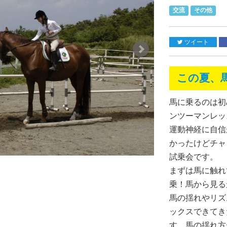
交流
その他
ツイート
この夏、
馬に乗るのは初
ンツーマンレッ
運動神経に自信
かったけどチャ
試乗会です。
まずは馬に触れ
乗！馬から見る
馬の揺れやリズ
ックスできてき
す。馬の揺れ方