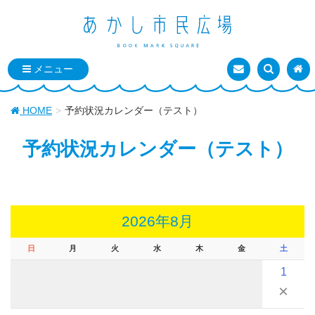
お問い合わせ
検索を表
トッ
HOME
予約状況カレンダー（テスト）
予約状況カレンダー（テスト）
2026年8月
日
月
火
水
木
金
土
1
×