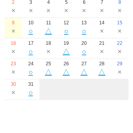
2
3
4
5
6
7
8
×
×
×
×
×
×
×
9
10
11
12
13
14
15
×
○
△
○
○
×
×
16
17
18
19
20
21
22
×
○
×
△
○
×
×
23
24
25
26
27
28
29
×
○
△
△
△
△
×
30
31
×
○