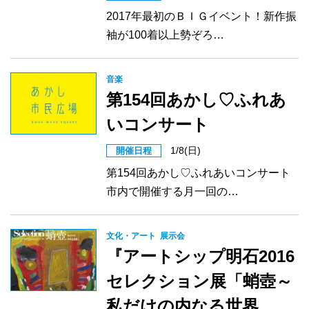
2017年最初のＢＩＧイベント！新作振
袖が100着以上勢ぞろ…
音楽
第154回あかし♡ふれあ
いコンサート
1/8(日)
開催日程
第154回あかし♡ふれあいコンサート
市内で開催する月一回の…
文化・アート
展示会
『アートシップ明石2016
セレクション展「蛸壺～
私だけの内なる世界