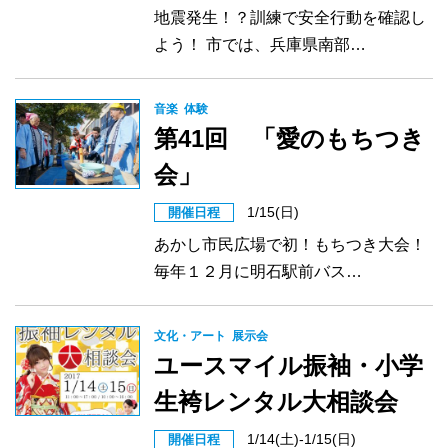
地震発生！？訓練で安全行動を確認し
よう！ 市では、兵庫県南部…
音楽
体験
第41回 「愛のもちつき
会」
1/15(日)
開催日程
あかし市民広場で初！もちつき大会！
毎年１２月に明石駅前バス…
文化・アート
展示会
ユースマイル振袖・小学
生袴レンタル大相談会
1/14(土)-1/15(日)
開催日程