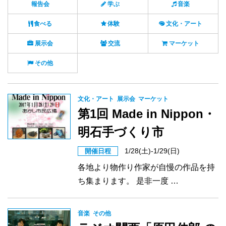
報告会
学ぶ
音楽
食べる
体験
文化・アート
展示会
交流
マーケット
その他
文化・アート
展示会
マーケット
第1回 Made in Nippon・
明石手づくり市
1/28(土)-1/29(日)
開催日程
各地より物作り作家が自慢の作品を持
ち集まります。 是非一度 …
音楽
その他