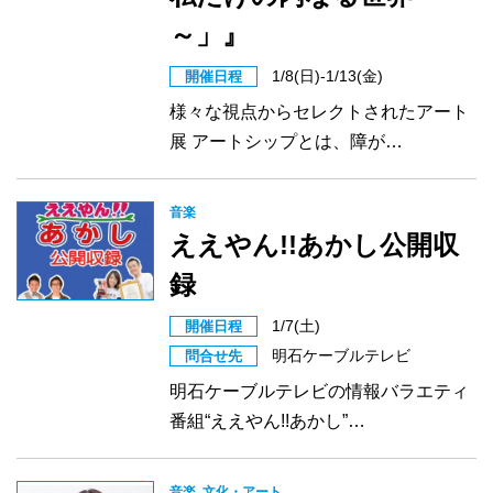
～」』
1/8(日)-1/13(金)
開催日程
様々な視点からセレクトされたアート
展 アートシップとは、障が…
音楽
ええやん!!あかし公開収
録
1/7(土)
開催日程
明石ケーブルテレビ
問合せ先
明石ケーブルテレビの情報バラエティ
番組“ええやん!!あかし”…
音楽
文化・アート