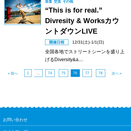
音楽
交流
その他
“This is for real.”
Divresity & Worksカウ
ントダウンLIVE
12/31(土)-1/1(日)
開催日程
全国各地でストリートシーンを盛り上
げるDiversity&a…
1
…
74
75
76
77
78
« 前へ
次へ »
お問い合わせ