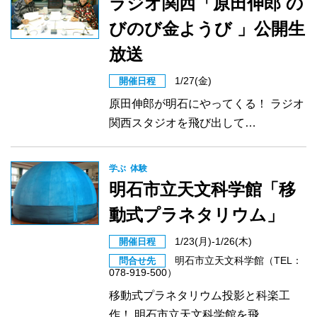
ラジオ関西「原田伸郎 の
びのび金ようび 」公開生
放送
1/27(金)
開催日程
原田伸郎が明石にやってくる！ ラジオ
関西スタジオを飛び出して…
学ぶ
体験
明石市立天文科学館「移
動式プラネタリウム」
1/23(月)-1/26(木)
開催日程
明石市立天文科学館（TEL：
問合せ先
078-919-500）
移動式プラネタリウム投影と科楽工
作！ 明石市立天文科学館を飛…