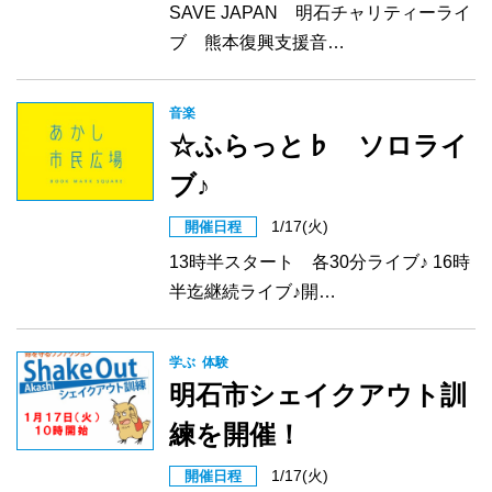
SAVE JAPAN 明石チャリティーライ
ブ 熊本復興支援音…
音楽
☆ふらっと♭ ソロライ
ブ♪
1/17(火)
開催日程
13時半スタート 各30分ライブ♪ 16時
半迄継続ライブ♪開…
学ぶ
体験
明石市シェイクアウト訓
練を開催！
1/17(火)
開催日程