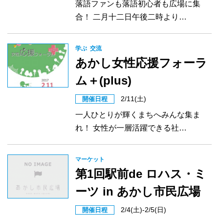
落語ファンも落語初心者も広場に集
合！ 二月十二日午後二時より…
学ぶ
交流
あかし女性応援フォーラ
ム＋(plus)
2/11(土)
開催日程
一人ひとりが輝くまちへみんな集ま
れ！ 女性が一層活躍できる社…
マーケット
第1回駅前de ロハス・ミ
ーツ in あかし市民広場
2/4(土)-2/5(日)
開催日程