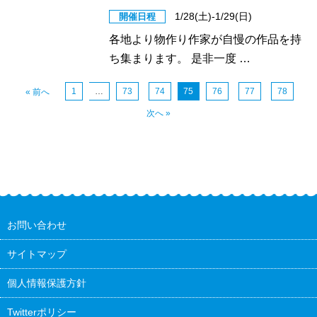
1/28(土)-1/29(日)
開催日程
各地より物作り作家が自慢の作品を持
ち集まります。 是非一度 …
1
…
73
74
75
76
77
78
« 前へ
次へ »
お問い合わせ
サイトマップ
個人情報保護方針
Twitterポリシー