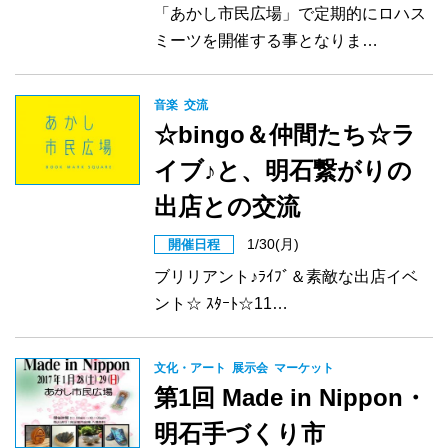
「あかし市民広場」で定期的にロハス
ミーツを開催する事となりま…
音楽
交流
☆bingo＆仲間たち☆ラ
イブ♪と、明石繋がりの
出店との交流
1/30(月)
開催日程
ブリリアント♪ﾗｲﾌﾞ＆素敵な出店イベ
ント☆ ｽﾀｰﾄ☆11…
文化・アート
展示会
マーケット
第1回 Made in Nippon・
明石手づくり市