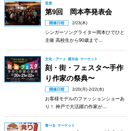
音楽
第9回 岡本亭発表会
2/23(木)
開催日程
シンガーソングライター岡本ひでひと
主催 高校生から90歳まで…
文化・アート
展示会
マーケット
刻・街・フェスタ〜手作
り作家の祭典〜
2/20(月)-2/22(水)
開催日程
お客様モデルのファッションショーあ
り！ 神戸で大活躍の作家が…
食べる
マーケット