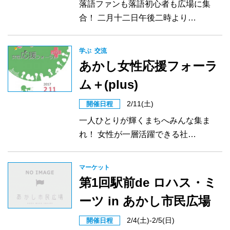
落語ファンも落語初心者も広場に集
合！ 二月十二日午後二時より…
学ぶ
交流
あかし女性応援フォーラ
ム＋(plus)
2/11(土)
開催日程
一人ひとりが輝くまちへみんな集ま
れ！ 女性が一層活躍できる社…
マーケット
第1回駅前de ロハス・ミ
ーツ in あかし市民広場
2/4(土)-2/5(日)
開催日程