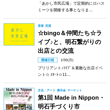
「あかし市民広場」で定期的にロハス
ミーツを開催する事となりま…
音楽
交流
☆bingo＆仲間たち☆ラ
イブ♪と、明石繋がりの
出店との交流
1/30(月)
開催日程
ブリリアント♪ﾗｲﾌﾞ＆素敵な出店イベ
ント☆ ｽﾀｰﾄ☆11…
文化・アート
展示会
マーケット
第1回 Made in Nippon・
明石手づくり市