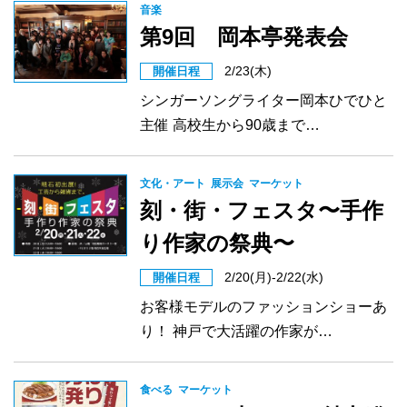
音楽
第9回 岡本亭発表会
2/23(木)
開催日程
シンガーソングライター岡本ひでひと
主催 高校生から90歳まで…
文化・アート
展示会
マーケット
刻・街・フェスタ〜手作
り作家の祭典〜
2/20(月)-2/22(水)
開催日程
お客様モデルのファッションショーあ
り！ 神戸で大活躍の作家が…
食べる
マーケット