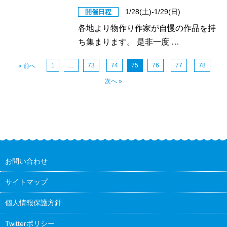
1/28(土)-1/29(日)
開催日程
各地より物作り作家が自慢の作品を持
ち集まります。 是非一度 …
1
…
73
74
75
76
77
78
« 前へ
次へ »
お問い合わせ
サイトマップ
個人情報保護方針
Twitterポリシー