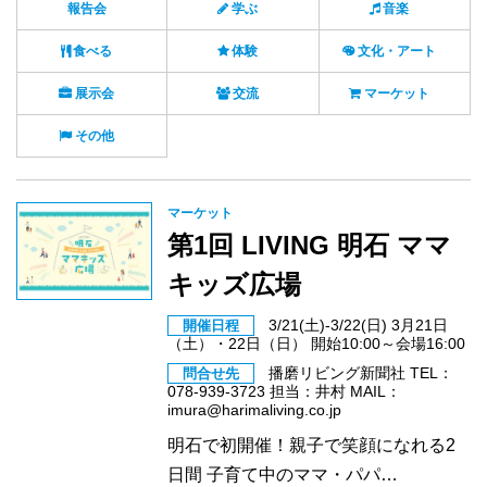
報告会
学ぶ
音楽
食べる
体験
文化・アート
展示会
交流
マーケット
その他
マーケット
第1回 LIVING 明石 ママ
キッズ広場
3/21(土)-3/22(日) 3月21日
開催日程
（土）・22日（日） 開始10:00～会場16:00
播磨リビング新聞社 TEL：
問合せ先
078-939-3723 担当：井村 MAIL：
imura@harimaliving.co.jp
明石で初開催！親子で笑顔になれる2
日間 子育て中のママ・パパ…