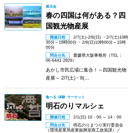
展示会
春の四国は何がある？四
国観光物産展
2/7(土)-2/8(日) ・2/7(土)10時
開催日程
30分～18時00分 ・2/8(日)10時00分～15時
00分
愛媛県大阪事務所（TEL：
問合せ先
06-6441-2829）
あかし市民広場に集合！～四国観光物
産展～ 2/7(土)・8(…
食べる
体験
マーケット
明石のりマルシェ
2/1(日) 10：00 ～ 14：00
開催日程
明石のりまつり実行委員会
問合せ先
（環境産業局産業振興室商工政策課）／