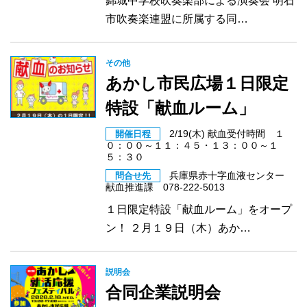
錦城中学校吹奏楽部による演奏会 明石
市吹奏楽連盟に所属する同…
その他
あかし市民広場１日限定
特設「献血ルーム」
2/19(木) 献血受付時間 １
開催日程
０：００～１１：４５・１３：００～１
５：３０
兵庫県赤十字血液センター
問合せ先
献血推進課 078-222-5013
１日限定特設「献血ルーム」をオープ
ン！ ２月１９日（木）あか…
説明会
合同企業説明会