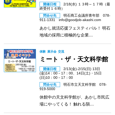
2/18(水) １３時～１７時（最
開催日程
終受付１６時）
明石商工会議所青年部 078-
問合せ先
911-1331 info@goodjob-akashi.com
あかし就活応援フェスティバル！ 明石
地域の採用に積極的な企業…
体験
展示会
交流
ミート・ザ・天文科学館
2/13(金)-2/15(日) 13日
開催日程
(金)14：00－17：00、14日(土)・15日
(日)10：00－17：00
明石市立天文科学館 078-
問合せ先
919-5000
休館中の天文科学館が、あかし市民広
場にやってくる！ 触れる隕…