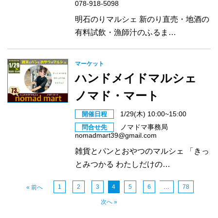
078-918-5098
明石のりマルシェ 新のり直売・地酒の
有料試飲・漁師汁のふるま…
マーケット
ハンドメイドマルシェ
ノマド・マート
1/29(木) 10:00~15:00
開催日程
ノマドマ事務局
問合せ先
nomadmart39@gmail.com
雑貨とパンとおやつのマルシェ 「きっ
とみつかる わたしだけの…
1
2
3
4
5
6
…
78
« 前へ
次へ »