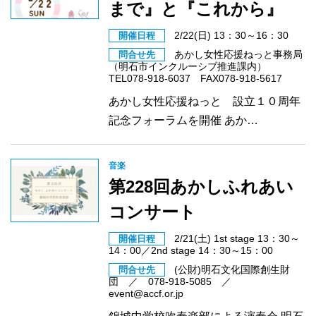
まで』と『これから』
2/22(日) 13：30～16：30
開催日程
あかし女性応援ねっと事務局
問合せ先
（明石市インクルーシブ推進課内）
TEL078-918-6037 FAX078-918-5617
あかし女性応援ねっと 設立１０周年
記念フォーラムを開催 あか…
音楽
第228回あかしふれあい
コンサート
2/21(土) 1st stage 13：30～
開催日程
14：00／2nd stage 14：30～15：00
(公財)明石文化国際創生財
問合せ先
団 ／ 078-918-5085 ／
event@accf.or.jp