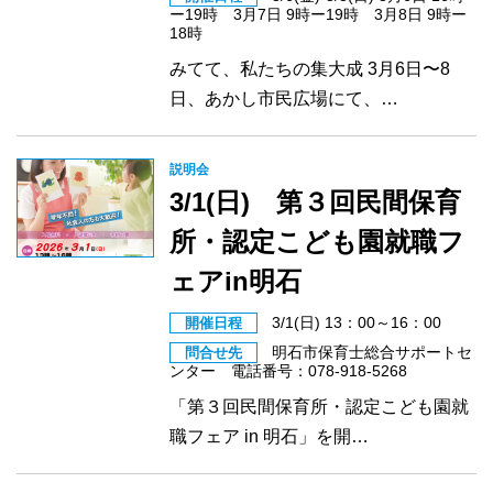
ー19時 3月7日 9時ー19時 3月8日 9時ー
18時
みてて、私たちの集大成 3月6日〜8
日、あかし市民広場にて、…
説明会
3/1(日) 第３回民間保育
所・認定こども園就職フ
ェアin明石
3/1(日) 13：00～16：00
開催日程
明石市保育士総合サポートセ
問合せ先
ンター 電話番号：078-918-5268
「第３回民間保育所・認定こども園就
職フェア in 明石」を開…