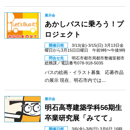
展示会
あかしバスに乗ろう！プ
ロジェクト
3/13(金)-3/15(日) 3月13日金
開催日程
曜日から3月15日日曜日 午前9時〜午後9時
明石市都市局都市整備室都市
問合せ先
総務課／電話番号078-918-5035
バスの絵画・イラスト募集 応募作品
の展示 現在、明石市内では…
展示会
明石高専建築学科56期生
卒業研究展「みてて」
3/6(金)-3/8(日) 3月6日 16時
開催日程