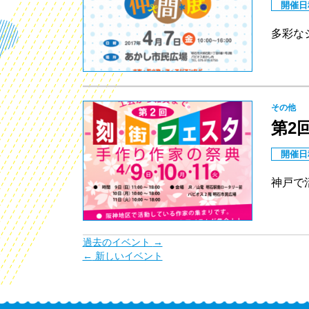
開催日
多彩な
その他
第2
開催日
神戸で
過去のイベント
→
←
新しいイベント