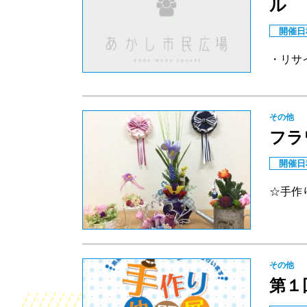
ル
開催日
・リサ
その他
フラ
開催日
☆手作
その他
第１