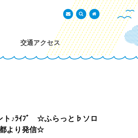
あかし市民広場
お問い合わせ
検索を表示
トップページ
交通アクセス
ト♪ﾗｲﾌﾞ ☆ふらっと♭ソロ
京都より発信☆