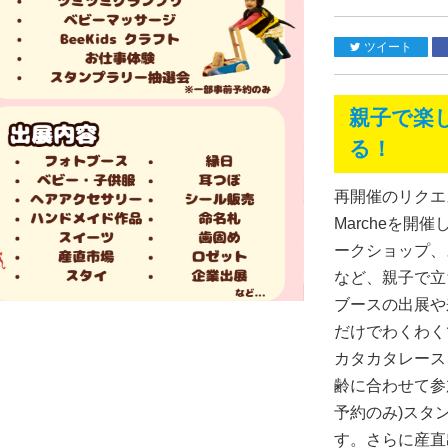
ツイート
親子で楽
る！
再開催のリクエス
Marcheを
ークショップ、
など、親子で立
ブースの出展や
だけでわくわく
カタカタレース
齢に合わせて参
予約のみ)スタ
す。さらに産直