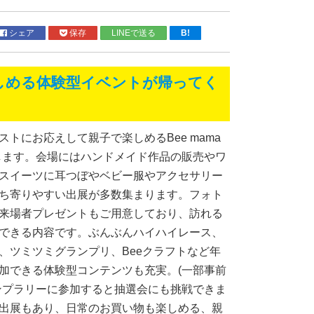
シェア
保存
LINEで送る
B!
しめる体験型イベントが帰ってく
トにお応えして親子で楽しめるBee mama
開催します。会場にはハンドメイド作品の販売やワ
スイーツに耳つぼやベビー服やアクセサリー
ち寄りやすい出展が多数集まります。フォト
来場者プレゼントもご用意しており、訪れる
できる内容です。ぶんぶんハイハイレース、
、ツミツミグランプリ、Beeクラフトなど年
加できる体験型コンテンツも充実。(一部事前
ンプラリーに参加すると抽選会にも挑戦できま
出展もあり、日常のお買い物も楽しめる、親