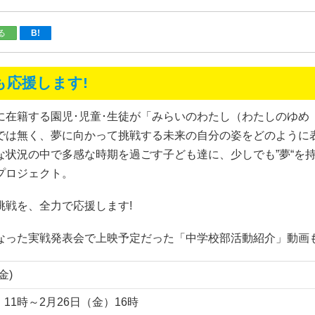
る
B!
応援します!
校に在籍する園児･児童･生徒が「みらいのわたし（わたしのゆ
では無く、夢に向かって挑戦する未来の自分の姿をどのように
な状況の中で多感な時期を過ごす子ども達に、少しでも”夢“を
プロジェクト。
戦を、全力で応援します!
なった実戦発表会で上映予定だった「中学校部活動紹介」動画
(金)
）11時～2月26日（金）16時