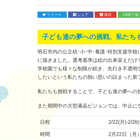
ツイート
シェア
保存
LINEで送
子ども達の夢への挑戦、私たちも
明石市内の公立幼･小･中･養護･特別支援学
に描きました。選考基準は絵の出来栄えだけ
学校園でも様々な制限が続き、先行き不透明
したいという私たちの熱い思いの詰まった新
私たちも挑戦することで、子ども達の夢への挑
また期間中の大型液晶ビジョンでは、中止に
日程
2/22(月)-2/26
時間
2月22日（月