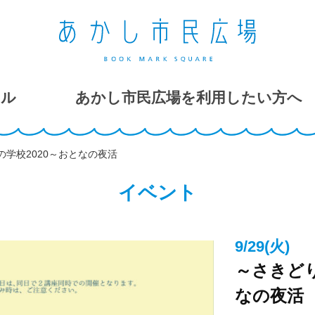
ール
あかし市民広場を利用したい方へ
学校2020～おとなの夜活
イベント
9/29(火)
～さきどり
なの夜活