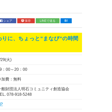
シェア
保存
LINEで送る
B!
わりに、ちょっと”まなび”の時間
。
/29(火)
9：00～20：00
参加費：無料
一般財団法人明石コミュニティ創造協会
EL. 078-918-5248
HP