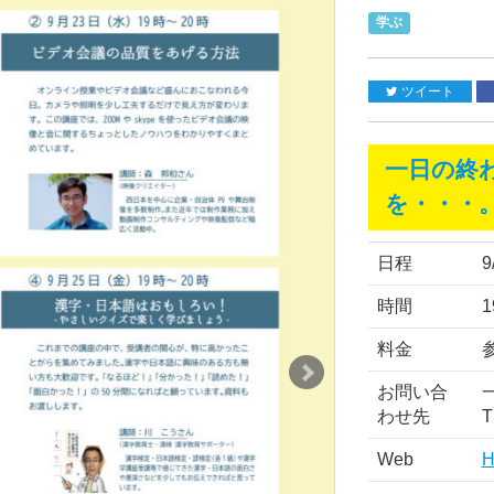
学ぶ
ツイート
一日の終
を・・・
日程
9
時間
1
料金
お問い合
わせ先
T
Web