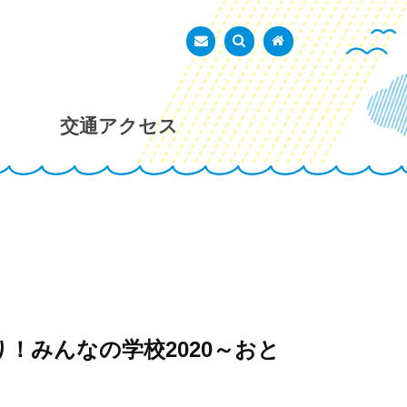
あかし市民広場
お問い合わせ
検索を表示
トップページ
交通アクセス
！みんなの学校2020～おと