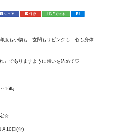
シェア
保存
LINEで送る
B!
洋服も小物も…玄関もリビングも…心も身体
れ』でありますように願いを込めて♡
～16時
定☆
1月10日(金)