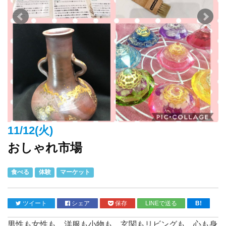
11/12(火)
おしゃれ市場
食べる
体験
マーケット
ツイート
シェア
保存
LINEで送る
B!
男性も女性も…洋服も小物も…玄関もリビングも…心も身