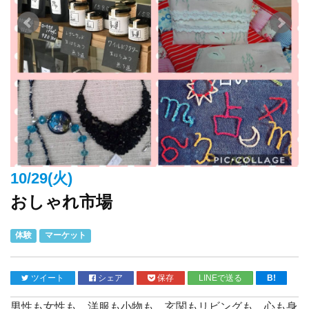
10/29(火)
おしゃれ市場
体験
マーケット
ツイート
シェア
保存
LINEで送る
B!
男性も女性も…洋服も小物も…玄関もリビングも…心も身