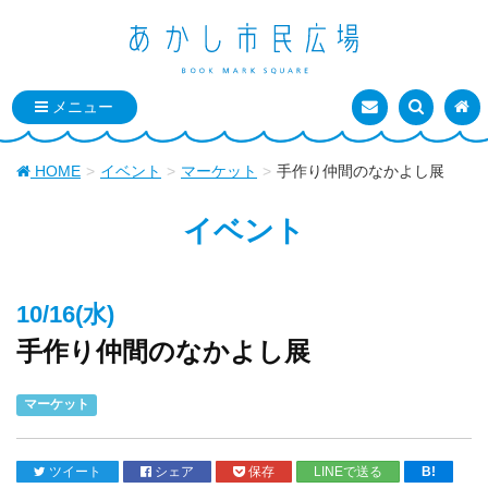
お問い合わせ
検索を表
トッ
HOME
イベント
マーケット
手作り仲間のなかよし展
イベント
10/16(水)
手作り仲間のなかよし展
マーケット
ツイート
シェア
保存
LINEで送る
B!