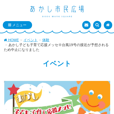
お問い合わせ
検索を表
トッ
HOME
イベント
体験
あかし子ども子育て応援メッセ※台風19号の接近が予想される
ため中止になりました
イベント