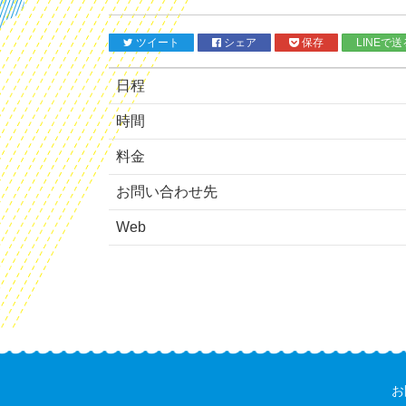
ツイート
シェア
保存
LINEで送
日程
時間
料金
お問い合わせ先
Web
お