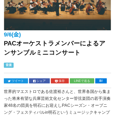
9/6(金)
PACオーケストラメンバーによるア
ンサンブルミニコンサート
音楽
ツイート
シェア
保存
LINEで送る
B!
世界的マエストロである佐渡裕さんと、世界各国から集ま
った将来有望な兵庫芸術文化センター管弦楽団の若手演奏
家48名の団員を明石にお迎えしPACシーズン・オープニ
ング・フェスティバルin明石というミュージックキャンプ