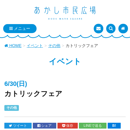
お問い合わせ
検索を表
トッ
HOME
イベント
その他
カトリックフェア
イベント
6/30(日)
カトリックフェア
その他
ツイート
シェア
保存
LINEで送る
B!