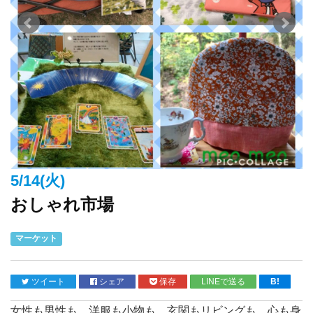
5/14(火)
おしゃれ市場
マーケット
ツイート
シェア
保存
LINEで送る
B!
女性も男性も…洋服も小物も…玄関もリビングも…心も身