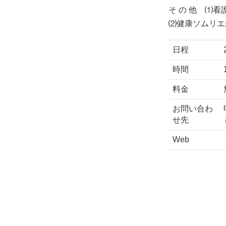
そ の 他 ⑴
⑵健康ソムリエ
日程
時間
料金
お問い合わ
せ先
Web