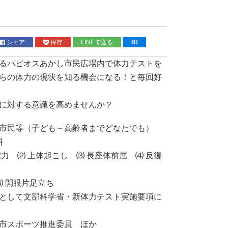
シェア
保存
LINEで送る
B!
るパピオスあかし市民広場内で体力テストを
らの体力の現状を知る機会になる！と毎回好
に対する意識を高めませんか？
市民等（子ども～高齢者までどなたでも）
料
握力 ⑵ 上体起こし ⑶ 長座体前屈 ⑷ 反復
⑹ 開眼片足立ち
として文部科学省・新体力テスト実施要項に
市スポーツ推進委員 ほか