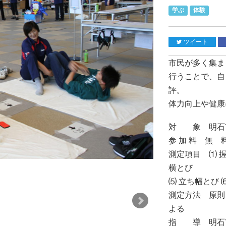
学ぶ
体験
ツイート
市民が多く集ま
行うことで、自
評。
体力向上や健康
対 象 明石
参 加 料 無 
測定項目 ⑴ 
横とび
⑸ 立ち幅とび 
測定方法 原則
よる
指 導 明石