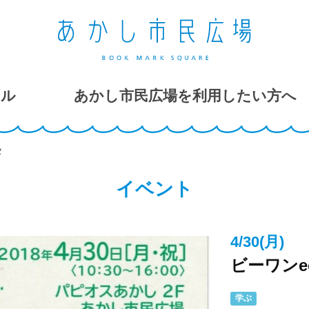
ール
あかし市民広場を利用したい方へ
タ
イベント
4/30(月)
ビーワンe
学ぶ