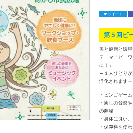
ツイート
第５回ビー
美と健康と環境
テーマ「ビーワ
に！」
～１人ひとりが
浄化されます～
・ビンゴゲーム
・癒しの音楽や
の劇場
・身体に良い、
・保存料を使わ