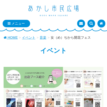
お問い合わせ
検索を表
トッ
HOME
イベント
音楽
女（め）ぢから開花フェス
イベント