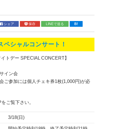
シェア
保存
LINEで送る
B!
T スペシャルコンサート！
イトデー SPECIAL CONCERT】
サイン会
ご参加には個人チェキ券1枚(1,000円)が必
Pをご覧下さい。
3/18(日)
開始予定時刻18時、終了予定時刻21時