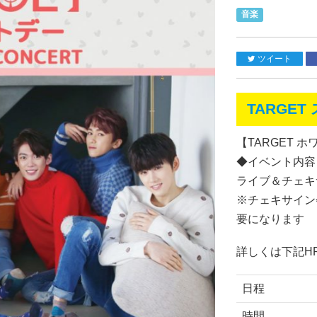
音楽
ツイート
TARGE
【TARGET ホワ
◆イベント内容
ライブ＆チェキ
※チェキサイン会
要になります
詳しくは下記H
日程
時間