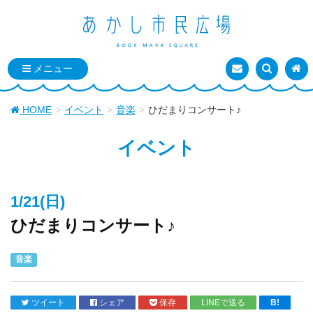
お問い合わせ
検索を表
トッ
HOME
イベント
音楽
ひだまりコンサート♪
イベント
1/21(日)
ひだまりコンサート♪
音楽
ツイート
シェア
保存
LINEで送る
B!