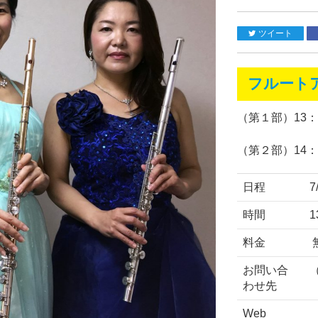
ツイート
フルート
（第１部）13
（第２部）14
日程
7
時間
1
料金
お問い合
わせ先
Web