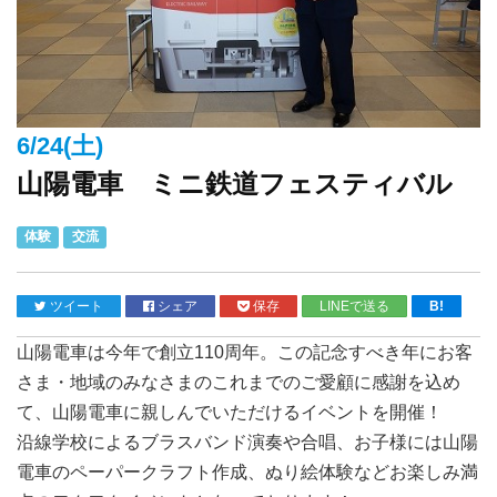
6/24(土)
山陽電車 ミニ鉄道フェスティバル
体験
交流
ツイート
シェア
保存
LINEで送る
B!
山陽電車は今年で創立110周年。この記念すべき年にお客
さま・地域のみなさまのこれまでのご愛顧に感謝を込め
て、山陽電車に親しんでいただけるイベントを開催！
沿線学校によるブラスバンド演奏や合唱、お子様には山陽
電車のペーパークラフト作成、ぬり絵体験などお楽しみ満