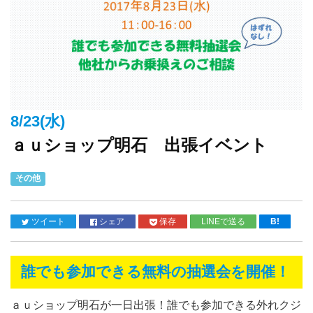
8/23(水)
ａｕショップ明石 出張イベント
その他
ツイート
シェア
保存
LINEで送る
B!
誰でも参加できる無料の抽選会を開催！
ａｕショップ明石が一日出張！誰でも参加できる外れクジ