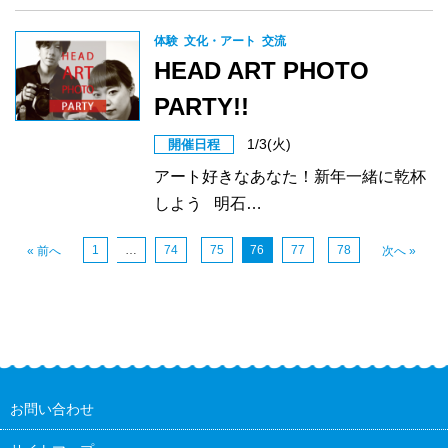
体験
文化・アート
交流
HEAD ART PHOTO
PARTY!!
1/3(火)
開催日程
アート好きなあなた！新年一緒に乾杯
しよう 明石…
1
…
74
75
76
77
78
« 前へ
次へ »
お問い合わせ