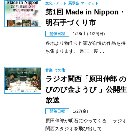
文化・アート
展示会
マーケット
第1回 Made in Nippon・
明石手づくり市
1/28(土)-1/29(日)
開催日程
各地より物作り作家が自慢の作品を持
ち集まります。 是非一度 …
音楽
その他
ラジオ関西「原田伸郎 の
びのび金ようび 」公開生
放送
1/27(金)
開催日程
原田伸郎が明石にやってくる！ ラジオ
関西スタジオを飛び出して…