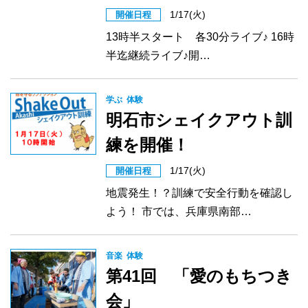
1/17(火)
開催日程
13時半スタート 各30分ライブ♪ 16時
半迄継続ライブ♪開…
学ぶ
体験
明石市シェイクアウト訓
練を開催！
1/17(火)
開催日程
地震発生！？訓練で安全行動を確認し
よう！ 市では、兵庫県南部…
音楽
体験
第41回 「愛のもちつき
会」