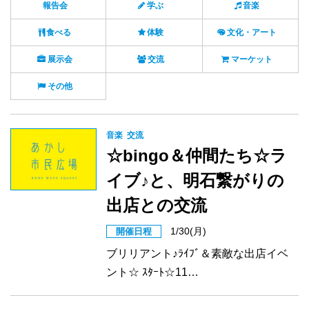
報告会
学ぶ
音楽
食べる
体験
文化・アート
展示会
交流
マーケット
その他
音楽
交流
☆bingo＆仲間たち☆ラ
イブ♪と、明石繋がりの
出店との交流
1/30(月)
開催日程
ブリリアント♪ﾗｲﾌﾞ＆素敵な出店イベ
ント☆ ｽﾀｰﾄ☆11…