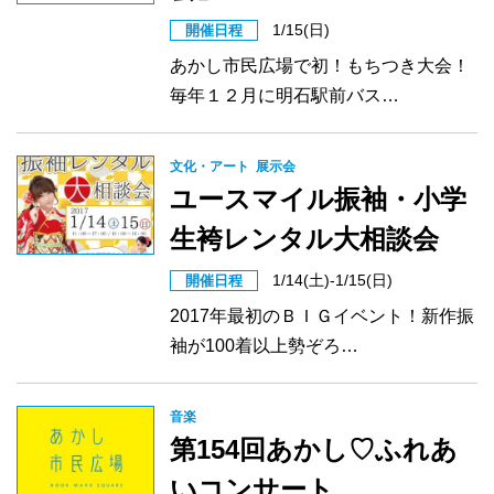
1/15(日)
開催日程
あかし市民広場で初！もちつき大会！
毎年１２月に明石駅前バス…
文化・アート
展示会
ユースマイル振袖・小学
生袴レンタル大相談会
1/14(土)-1/15(日)
開催日程
2017年最初のＢＩＧイベント！新作振
袖が100着以上勢ぞろ…
音楽
第154回あかし♡ふれあ
いコンサート