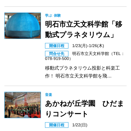
学ぶ
体験
明石市立天文科学館「移
動式プラネタリウム」
1/23(月)-1/26(木)
開催日程
明石市立天文科学館（TEL：
問合せ先
078-919-500）
移動式プラネタリウム投影と科楽工
作！ 明石市立天文科学館を飛…
音楽
あかねが丘学園 ひだま
りコンサート
1/22(日)
開催日程